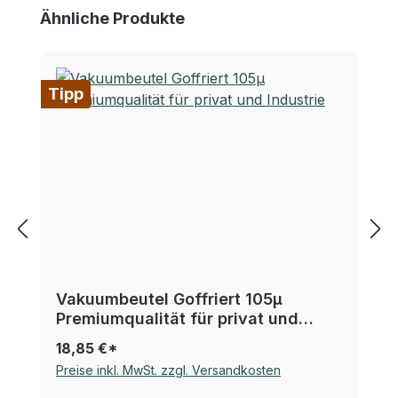
Produktgalerie überspringen
Ähnliche Produkte
Tipp
Vakuumbeutel Goffriert 105µ
Premiumqualität für privat und
Industrie
18,85 €*
Preise inkl. MwSt. zzgl. Versandkosten