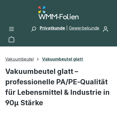
Zum Hauptinhalt springen
Privatkunde
|
Gewerbekunde
Warenkorb enthält 0 Positionen. Der Gesamtwert 
Vakuumbeutel
Vakuumbeutel glatt
Vakuumbeutel glatt –
professionelle PA/PE‑Qualität
für Lebensmittel & Industrie in
90µ Stärke